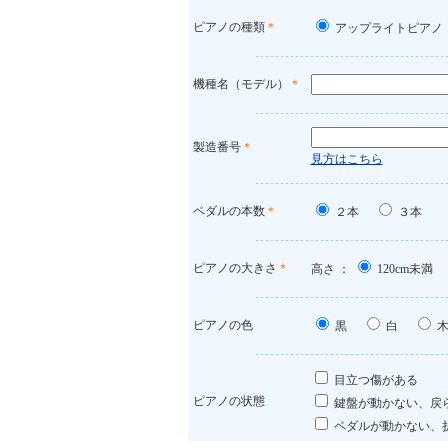
ピアノの種類
＊
アップライトピア
機種名（モデル）
＊
製造番号
＊
見方はこちら
ペダルの本数
＊
２本
３本
ピアノの大きさ
＊
高さ ：
120cm未満
ピアノの色
黒
白
目立つ傷がある
ピアノの状態
鍵盤が動かない、
ペダルが動かない、