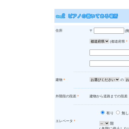
住所
〒
(
(都道府県
＊
建物
＊
の
外階段の段差
＊
建物から道路までの段差
有り
無し
エレベータ
＊
階
( 各階に停止し