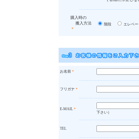
購入時の
搬入方法
階段
エレベ
＊
お名前
＊
フリガナ
＊
E-MAIL
＊
下さい）
TEL